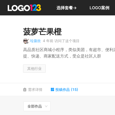
选择套餐→
LOGO案例
菠萝芒果橙
垃圾欣
4 年前
访问了这个项目
高品质社区商城小程序，类似美团，有超市、便利
提、快递、商家配送方式，受众是社区人群
其他行业
需求详情
投稿作品
(
15
)
全部作品