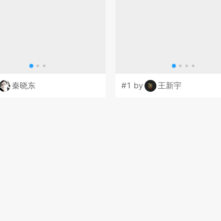
秦晓东
#1 by
王新宇