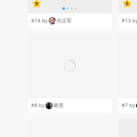
5
5
#14 by
向正军
#13 b
#8 by
晓熹
#7 by