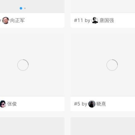
y
向正军
#11 by
唐国强
张俊
#5 by
晓熹