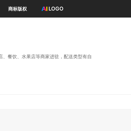
LOGO
商标版权
首页
选择套餐→
LOGO案例
商标版权
LOGO
店、餐饮、水果店等商家进驻，配送类型有自
登录 / 注册