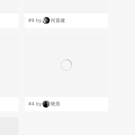
#9 by
何嘉健
#4 by
晓熹