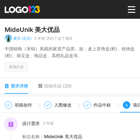
首页
MideUnik 美大优品
黄河 (北京)
3 年前
访问了这个项目
选择套餐→
中国锦饰（宋锦）风格的家居产品类。如：桌上首饰盒(柜)、收纳盒
(柜)、珠宝盒、饰品盒、高档礼品盒等。
LOGO案例
其他行业
商标版权
需求详情
投稿作品
(
25
)
LOGO
初稿创作
入围修改
作品中标
项
4
登录 / 注册
设计需求
3 年前
标志名称
：
MideUnik 美大优品