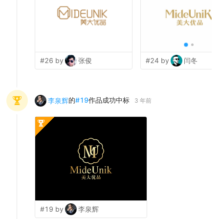
#26 by
张俊
#24 by
闫冬
的
#
19
作品成功中标
李泉辉
3 年前
#19 by
李泉辉