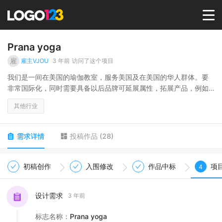
首页
Prana yoga
雇
雇主VJOU
3 年前
访问了这个项目
选择套餐→
我们是一间在美国的瑜伽教室，服务美国及在美国的华人群体。要
非常国际化，同时需要具备以后品牌可延展属性，拓展产品，例如
瑜伽服，瑜伽辅具、健康食品等。传递健康，和谐，平衡的理念。
LOGO案例
其他行业
商标版权
需求详情
投稿作品
(
28
)
LOGO
初稿创作
入围修改
作品中标
项
4
登录 / 注册
设计需求
3 年前
标志名称
：
Prana yoga