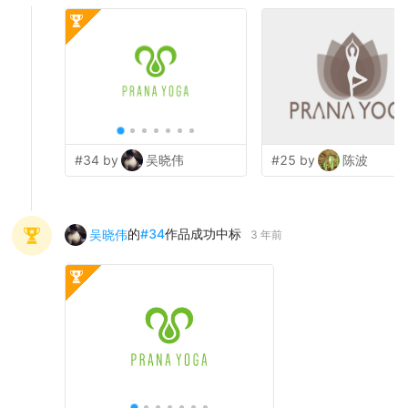
#34 by
吴晓伟
#25 by
陈波
的
#
34
作品成功中标
吴晓伟
3 年前