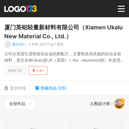
首页
厦门英铝轻量新材料有限公司（Xiamen Ukalu
New Material Co., Ltd.）
选择套餐→
雇主6H_I
3 年前
访问了这个项目
公司从英国引进制造铝合金的新配方，主要制造高性能的铝合金新
材料，英文名称Ukalu是UK（英国）+ Alu（Aluminum铝）的意思。
LOGO案例
其他行业
24H
商标版权
需求详情
投稿作品
(
23
)
LOGO
全部作品
入围设计师
：
登录 / 注册