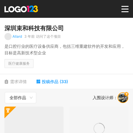
首页
深圳束和科技有限公司
Allard
3 年前
访问了这个项目
选择套餐→
是口腔行业的医疗设备供应商，包括三维重建软件的开发和应用，
目标是高新技术型企业
LOGO案例
医疗健康服务
商标版权
需求详情
投稿作品
(
33
)
全部作品
入围设计师
：
LOGO
登录 / 注册