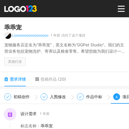
首页
乖乖宠
Looooooooooooooooo
1 年前
访问了这个项目
选择套餐→
宠物服务店定名为“乖乖宠”，英文名称为“GGPet Studio”。我们的主
营业务包括宠物洗护、寄养以及粮食零售。希望您能为我们设计一
个既简洁现代又充满温馨、可爱、专业感的logo。
LOGO案例
其他行业
商标版权
需求详情
投稿作品
(
20
)
LOGO
初稿创作
入围修改
作品中标
项
4
登录 / 注册
设计需求
1 年前
标志名称
：
乖乖宠