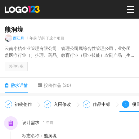
首页
熊洞境
西江月
1 年前
访问了这个项目
选择套餐→
云南小桔企业管理有限公司，管理公司属综合性管理公司，业务函
盖医疗行业（）护理、药品）教育行业（职业技能）农副产品（生
产、销售、加工、代理）
LOGO案例
其他行业
商标版权
需求详情
投稿作品
(
30
)
LOGO
初稿创作
入围修改
作品中标
项
4
登录 / 注册
设计需求
1 年前
标志名称
：
熊洞境