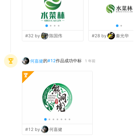
#32 by
陈国伟
#28 by
秦光华
的
#
12
作品成功中标
何嘉健
1 年前
#12 by
何嘉健