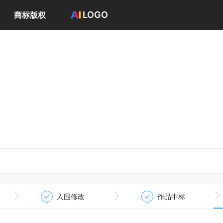
LOGO
商标版权
首页
选择套餐→
LOGO案例
商标版权
LOGO
登录 / 注册
入围修改
作品中标