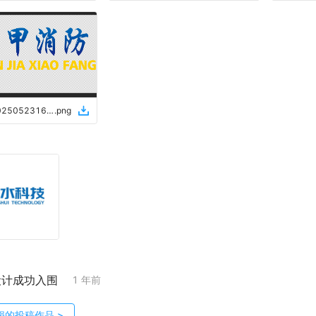
微信图片_20250523162528
.
png
设计成功入围
1 年前
娟
的投稿作品
>