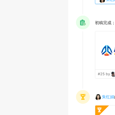
初稿完成
#25 by
朱红娟