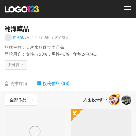
首页
瀚海藏晶
雇主965M
1 年前
访问了这个项目
选择套餐→
品牌主营：天然水晶珠宝类产品；
品牌用户：女性占60%，男性40%，年龄24岁+
品牌缘起与命名释义：
LOGO案例
其他行业
瀚海藏晶，灵感源自佛教文化中的“藏经阁”与“瀚海无边”意象，融合
水晶行业的物质属性与精神价值，寓意广阔、深远、值得探索与收
藏。
商标版权
需求详情
投稿作品
(
33
)
瀚海：是文明的起源、万象的归处，象征宽广、包容与深远；
藏晶：是从瀚海中择取自然精华，藏于人心，予人守护
全部作品
入围设计师
：
LOGO
登录 / 注册