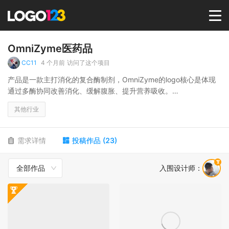
首页
OmniZyme医药品
CC11
4 个月前
访问了这个项目
选择套餐→
产品是一款主打消化的复合酶制剂，OmniZyme的logo核心是体现
通过多酶协同改善消化、缓解腹胀、提升营养吸收。
英文字母logo设计
LOGO案例
其他行业
商标版权
需求详情
投稿作品
(
23
)
全部作品
入围设计师
：
LOGO
登录 / 注册