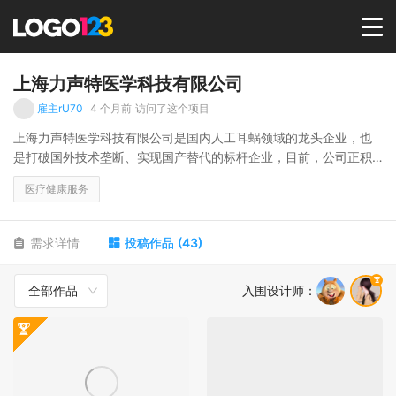
首页
上海力声特医学科技有限公司
雇主rU70
4 个月前
访问了这个项目
选择套餐→
上海力声特医学科技有限公司是国内人工耳蜗领域的龙头企业，也
是打破国外技术垄断、实现国产替代的标杆企业，目前，公司正积
极拓宽骨导类助听与音频产品的应用场景，进一步完善从重度听障
LOGO案例
医疗健康服务
植入到轻中度听力补偿、再到健康人群音频体验的全链条听力解决
方案。
商标版权
需求详情
投稿作品
(
43
)
全部作品
入围设计师
：
LOGO
登录 / 注册