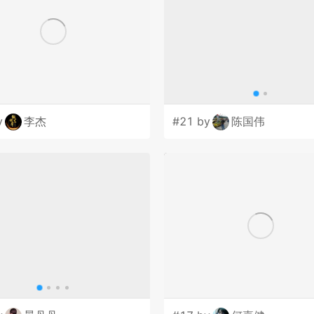
y
李杰
#21 by
陈国伟