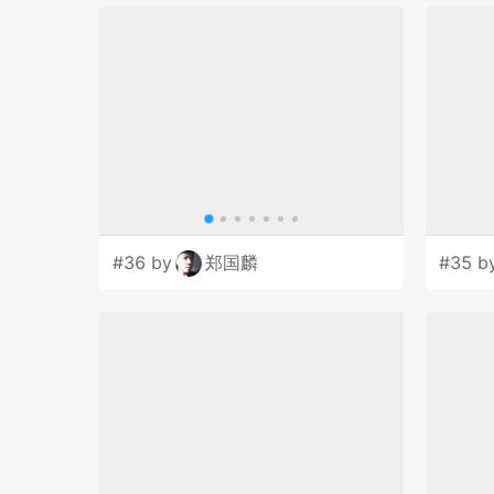
#36 by
郑国麟
#35 b