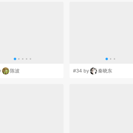
y
陈波
#34 by
秦晓东