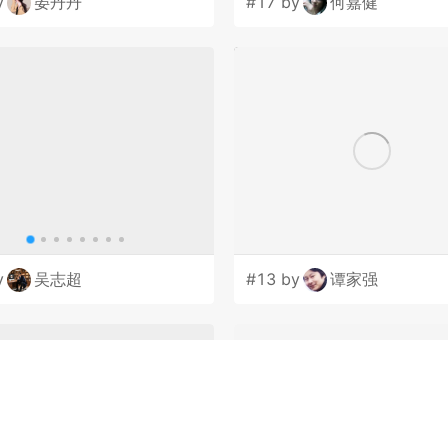
y
晏丹丹
#17 by
何嘉健
y
吴志超
#13 by
谭家强