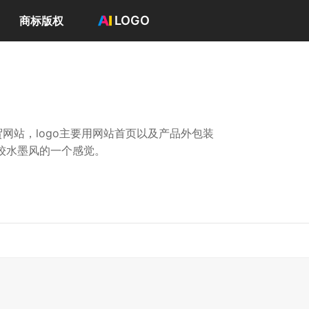
LOGO
商标版权
首页
选择套餐→
LOGO案例
商标版权
LOGO
网站，logo主要用网站首页以及产品外包装
登录 / 注册
是比较水墨风的一个感觉。