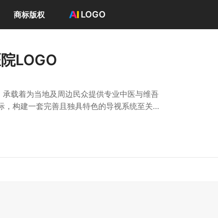
LOGO
商标版权
首页
选择套餐→
院LOGO
LOGO案例
商标版权
LOGO
，承载着为当地及周边民众提供专业中医与维吾
登录 / 注册
际，构建一套完善且独具特色的导视系统至关重
同科室分布于各个楼层与区域，同时，鉴于中医
融入导视系统，以满足患者，家属及医护人员对
题。一套科学合理的导视系统不仅能优化就医流
牌形象。