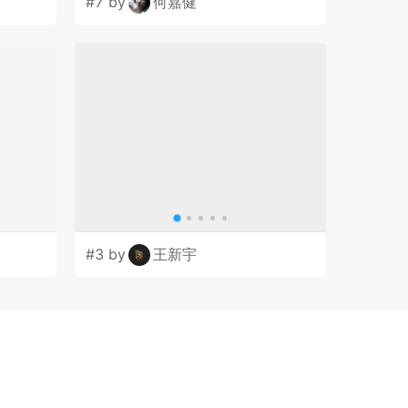
#7 by
何嘉健
#3 by
王新宇