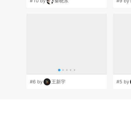
#10 by
秦晓东
#9 by
#6 by
王新宇
#5 by