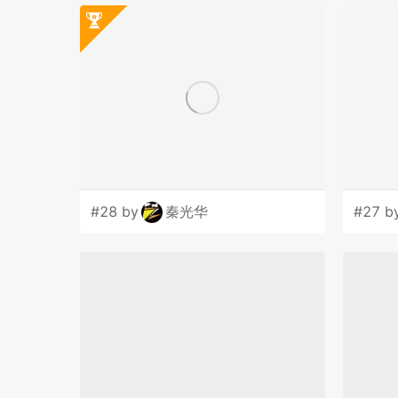
#28 by
秦光华
#27 b