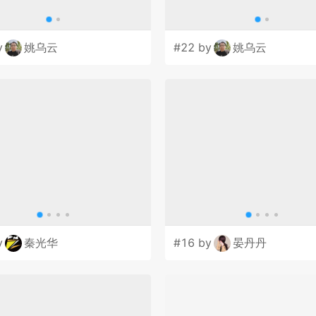
y
姚乌云
#22 by
姚乌云
y
秦光华
#16 by
晏丹丹