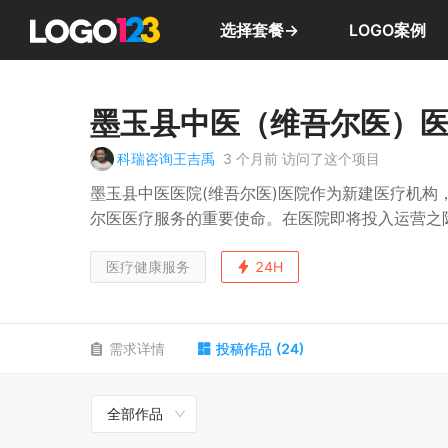
选择套餐→
LOGO案例
墨玉县中医（维吾尔医）医
科瑞咨询王吉禹
3 个月前
访问了这个项目
墨玉县中医医院(维吾尔医)医院作为新建医疗机构
尔医医疗服务的重要使命。在医院即将投入运营之
要。新建医院的建筑布局与功能分区相对复杂，不
与维吾尔医独特的文化属性，如何将文化元素巧妙
医疗健康服务
24H
医院空间信息的高效获获取需求成为亟待解决的问
程，提升服务质量，更能彰显医院的文化底蕴与品
需求详情
投稿作品
(
24
)
全部作品