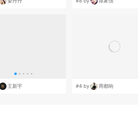
晏丹丹
#8 by
谭家强
王新宇
#4 by
周都响