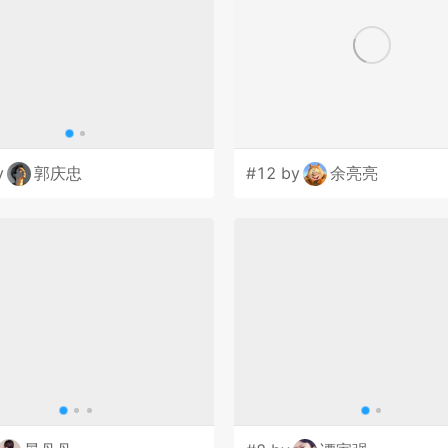
y
郭庆忠
#12 by
余亮亮