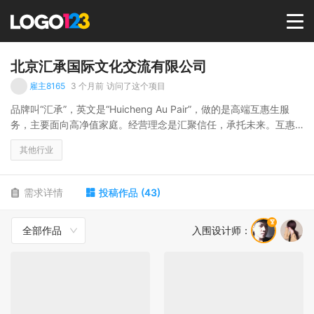
首页
北京汇承国际文化交流有限公司
雇主8165
3 个月前
访问了这个项目
选择套餐→
品牌叫“汇承”，英文是“Huicheng Au Pair”，做的是高端互惠生服
务，主要面向高净值家庭。经营理念是汇聚信任，承托未来。互惠
生就是与中国寄宿家庭共同生活的外国年轻人，她们通过照顾孩子
LOGO案例
其他行业
和简单家务来获得住宿、餐食和生活补助，同时在家庭中营造英语
交流环境，照顾孩子，文化交流。
商标版权
需求详情
投稿作品
(
43
)
全部作品
入围设计师
：
LOGO
登录 / 注册