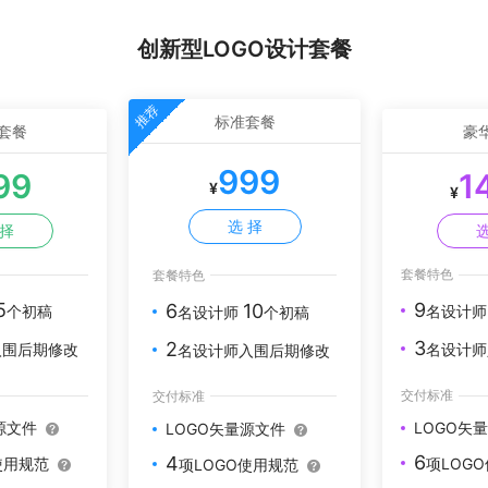
创新型LOGO设计套餐
推荐
标准套餐
套餐
豪
999
99
1
¥
¥
选 择
 择
选
套餐特色
套餐特色
5
9
6
10
个初稿
名设计
名设计师
个初稿
3
2
入围后期修改
名设计师
名设计师入围后期修改
交付标准
交付标准
源文件
LOGO矢
LOGO矢量源文件
6
4
使用规范
项LOG
项LOGO使用规范