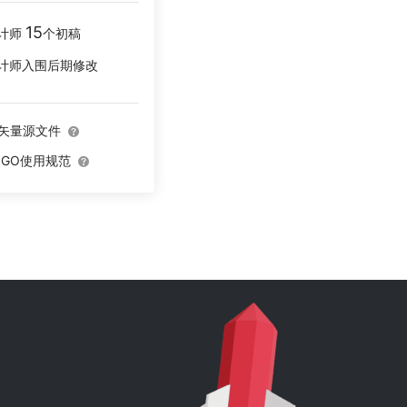
15
计师
个初稿
计师入围后期修改
O矢量源文件
OGO使用规范