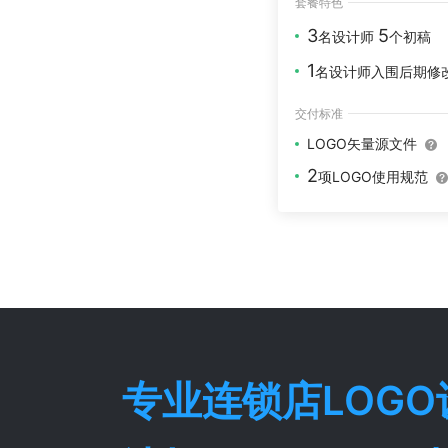
套餐特色
3
5
名设计师
个初稿
1
名设计师入围后期修
交付标准
LOGO矢量源文件
2
项LOGO使用规范
专业
连锁店
LOG