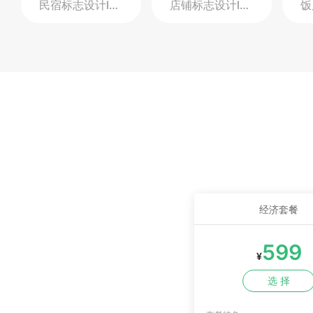
民宿标志设计
logo
店铺标志设计
logo
饭
经济套餐
599
¥
选 择