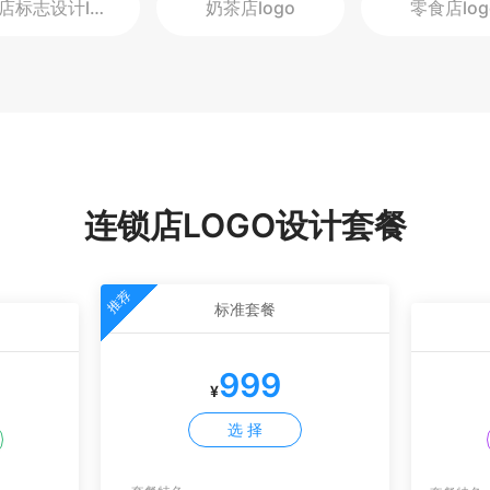
店标志设计
logo
奶茶店
logo
零食店
lo
连锁店LOGO设计套餐
推荐
标准套餐
999
¥
选 择