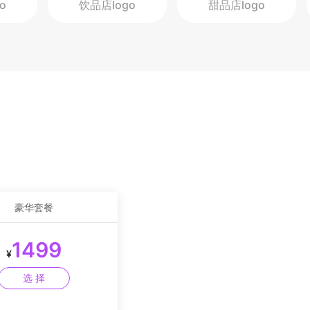
go
饮品店
logo
甜品店
logo
豪华套餐
1499
¥
选 择