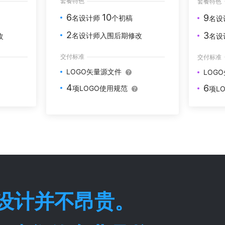
套餐特色
套餐特色
6
10
9
名设计师
个初稿
名设
2
3
名设计师入围后期修改
改
名设
交付标准
交付标准
LOGO矢量源文件
LOG
4
6
项LOGO使用规范
项L
O设计并不昂贵。