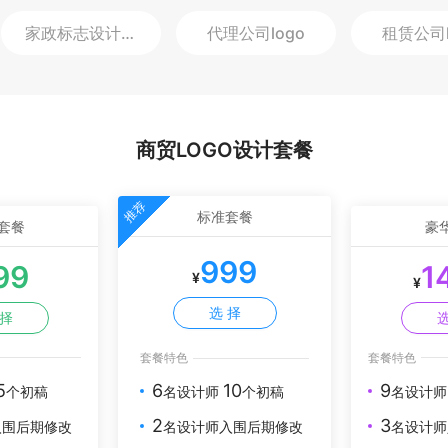
家政标志设计
logo
代理公司
logo
租赁公司
商贸LOGO设计套餐
推荐
标准套餐
套餐
豪
999
99
1
¥
¥
选 择
 择
选
套餐特色
套餐特色
5
9
6
10
个初稿
名设计
名设计师
个初稿
3
2
入围后期修改
名设计师
名设计师入围后期修改