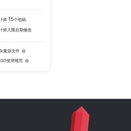
15
计师
个初稿
计师入围后期修改
O矢量源文件
OGO使用规范