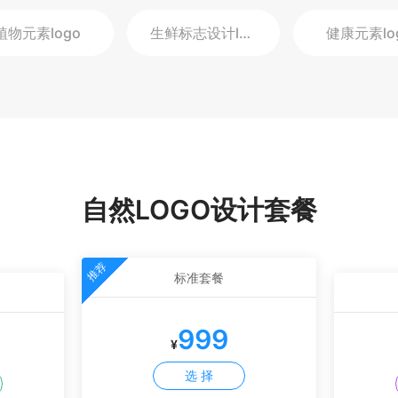
植物元素
logo
生鲜标志设计
logo
健康元素
lo
自然LOGO设计套餐
推荐
标准套餐
999
¥
选 择