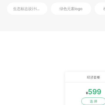
生态标志设计
logo
绿色元素
logo
经济套餐
599
¥
选 择