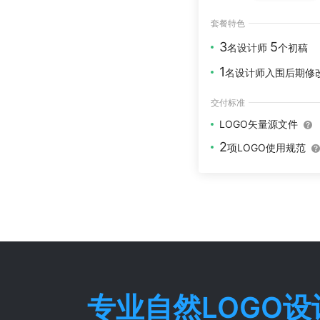
套餐特色
3
5
名设计师
个初稿
1
名设计师入围后期修
交付标准
LOGO矢量源文件
2
项LOGO使用规范
专业
自然
LOGO