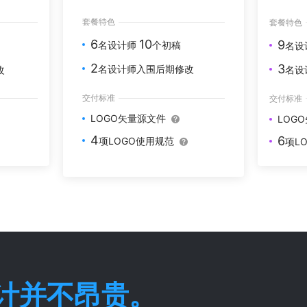
套餐特色
套餐特色
6
10
9
名设计师
个初稿
名设
2
3
名设计师入围后期修改
改
名设
交付标准
交付标准
LOGO矢量源文件
LOG
4
6
项LOGO使用规范
项L
设计并不昂贵。