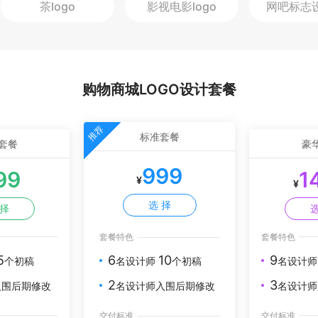
茶
logo
影视电影
logo
购物商城LOGO设计套餐
推荐
标准套餐
套餐
豪
999
99
1
¥
¥
选 择
 择
选
套餐特色
套餐特色
5
9
6
10
个初稿
名设计
名设计师
个初稿
3
2
入围后期修改
名设计师
名设计师入围后期修改
交付标准
交付标准