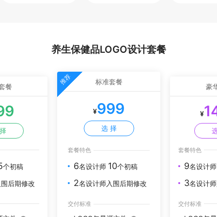
养生保健品LOGO设计套餐
推荐
标准套餐
套餐
豪
999
99
1
¥
¥
选 择
 择
选
套餐特色
套餐特色
5
9
6
10
个初稿
名设计
名设计师
个初稿
3
2
入围后期修改
名设计师
名设计师入围后期修改
交付标准
交付标准