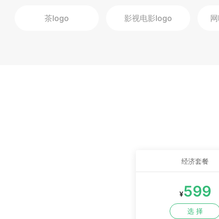
茶
logo
影视电影
logo
网
经济套餐
599
¥
选 择