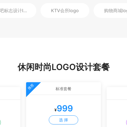
吧标志设计
logo
KTV会所
logo
购物商城
lo
休闲时尚LOGO设计套餐
推荐
标准套餐
999
¥
选 择