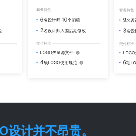
套餐特色
套餐特色
6
10
9
名设计师
个初稿
名设
2
3
名设计师入围后期修改
改
名设
交付标准
交付标准
LOGO矢量源文件
LOG
4
6
项LOGO使用规范
项L
GO设计并不昂贵。