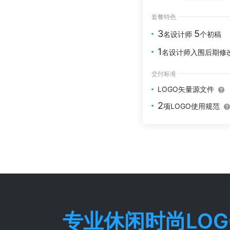
套餐特色
3
5
名设计师
个初稿
1
名设计师入围后期修
交付标准
LOGO矢量源文件
2
项LOGO使用规范
专业
休闲时尚
LO