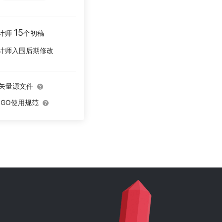
15
计师
个初稿
计师入围后期修改
O矢量源文件
OGO使用规范