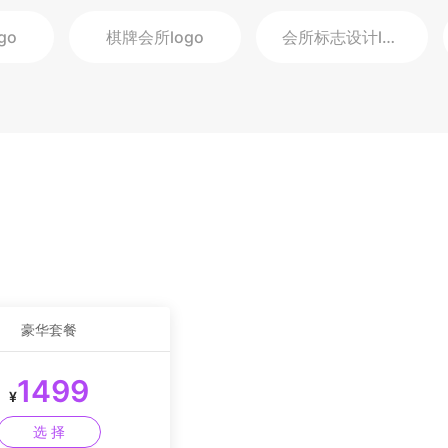
go
棋牌会所
logo
会所标志设计
logo
豪华套餐
1499
¥
选 择